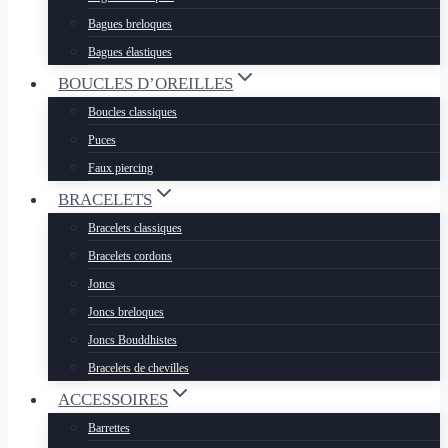
Bagues breloques
Bagues élastiques
BOUCLES D’OREILLES
Boucles classiques
Puces
Faux piercing
BRACELETS
Bracelets classiques
Bracelets cordons
Joncs
Joncs breloques
Joncs Bouddhistes
Bracelets de chevilles
ACCESSOIRES
Barrettes