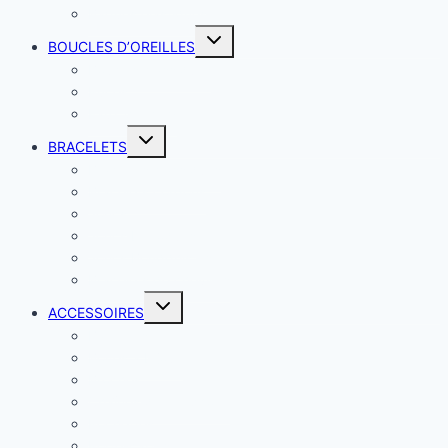
Bagues élastiques
BOUCLES D’OREILLES
Boucles classiques
Puces
Faux piercing
BRACELETS
Bracelets classiques
Bracelets cordons
Joncs
Joncs breloques
Joncs Bouddhistes
Bracelets de chevilles
ACCESSOIRES
Barrettes
Boites à bijoux
Broches
Chaînes de téléphone
Pochettes
Porte-cartes