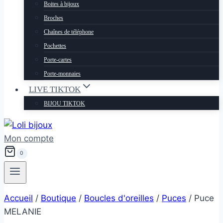
Boites à bijoux
Broches
Chaînes de téléphone
Pochettes
Porte-cartes
Porte-monnaies
LIVE TIKTOK
BIJOU TIKTOK
Mon compte
0
Accueil
/
Boutique
/
Boucles d'oreilles
/
Puces
/
Puce
MELANIE