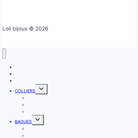
Loli bijoux © 2026
ACCUEIL
CARTE CADEAU
NOUVELLE CO
COLLIERS
Colliers classiques
Ras de cou
Sautoirs
BAGUES
Bagues classiques
Bagues breloques