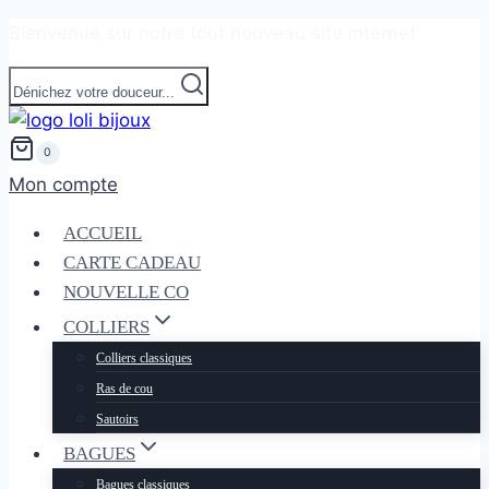
Bienvenue sur notre tout nouveau site internet
Dénichez votre douceur...
0
Mon compte
ACCUEIL
CARTE CADEAU
NOUVELLE CO
COLLIERS
Colliers classiques
Ras de cou
Sautoirs
BAGUES
Bagues classiques