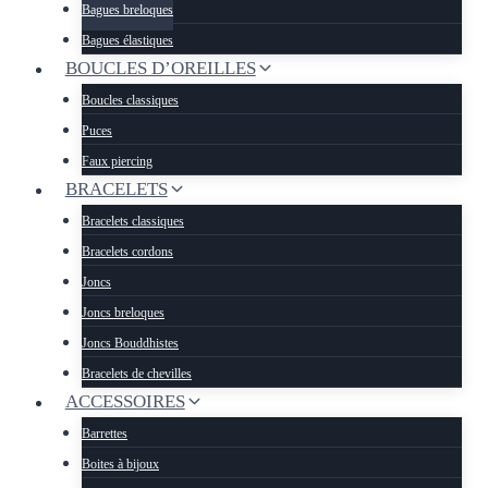
Bagues breloques
Bagues élastiques
BOUCLES D’OREILLES
Boucles classiques
Puces
Faux piercing
BRACELETS
Bracelets classiques
Bracelets cordons
Joncs
Joncs breloques
Joncs Bouddhistes
Bracelets de chevilles
ACCESSOIRES
Barrettes
Boites à bijoux