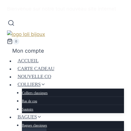
Bienvenue sur notre tout nouveau site internet
0
Mon compte
ACCUEIL
CARTE CADEAU
NOUVELLE CO
COLLIERS
Colliers classiques
Ras de cou
Sautoirs
BAGUES
Bagues classiques