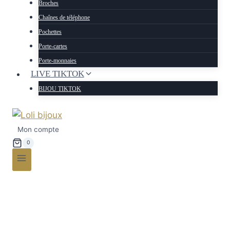
Broches
Chaînes de téléphone
Pochettes
Porte-cartes
Porte-monnaies
LIVE TIKTOK
BIJOU TIKTOK
Mon compte
0