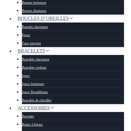
Bagues breloques
Bagues élastiques
BOUCLES D’OREILLES
Boucles classiques
Puces
Faux piercing
BRACELETS
Bracelets classiques
Bracelets cordons
Joncs
Joncs breloques
Joncs Bouddhistes
Bracelets de chevilles
ACCESSOIRES
Barrettes
Boites à bijoux