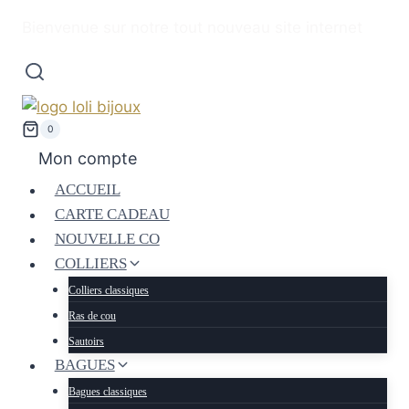
Bienvenue sur notre tout nouveau site internet
0
Mon compte
ACCUEIL
CARTE CADEAU
NOUVELLE CO
COLLIERS
Colliers classiques
Ras de cou
Sautoirs
BAGUES
Bagues classiques