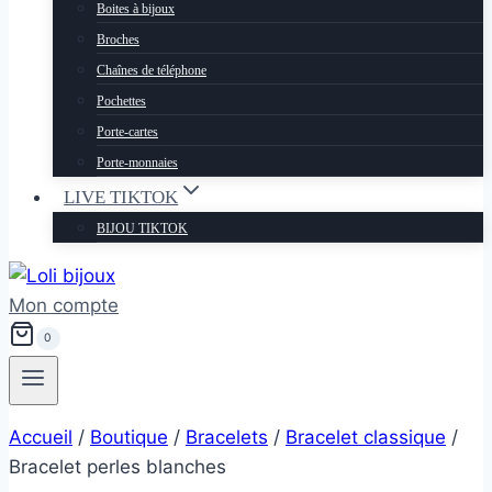
Boites à bijoux
Broches
Chaînes de téléphone
Pochettes
Porte-cartes
Porte-monnaies
LIVE TIKTOK
BIJOU TIKTOK
Mon compte
0
Accueil
/
Boutique
/
Bracelets
/
Bracelet classique
/
Bracelet perles blanches