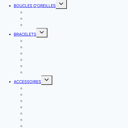
BOUCLES D’OREILLES
Boucles classiques
Puces
Faux piercing
BRACELETS
Bracelets classiques
Bracelets cordons
Joncs
Joncs breloques
Joncs Bouddhistes
Bracelets de chevilles
ACCESSOIRES
Barrettes
Boites à bijoux
Broches
Chaînes de téléphone
Pochettes
Porte-cartes
Porte-monnaies