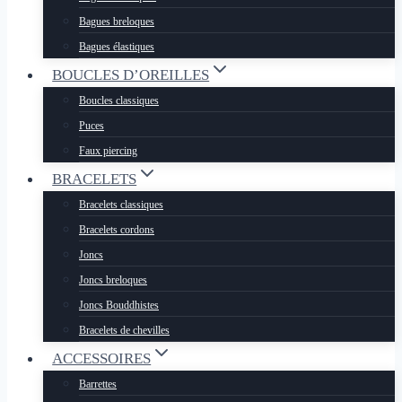
Bagues breloques
Bagues élastiques
BOUCLES D’OREILLES
Boucles classiques
Puces
Faux piercing
BRACELETS
Bracelets classiques
Bracelets cordons
Joncs
Joncs breloques
Joncs Bouddhistes
Bracelets de chevilles
ACCESSOIRES
Barrettes