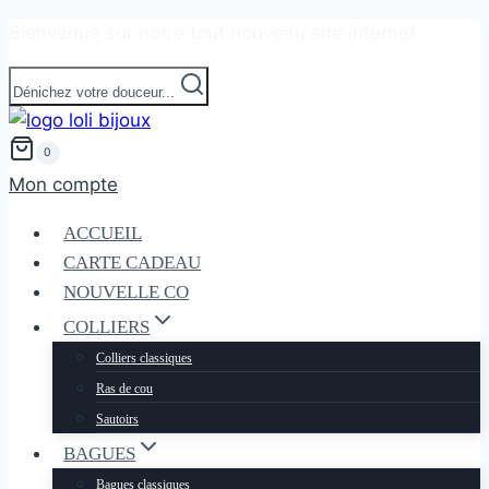
Bienvenue sur notre tout nouveau site internet
Dénichez votre douceur...
0
Mon compte
ACCUEIL
CARTE CADEAU
NOUVELLE CO
COLLIERS
Colliers classiques
Ras de cou
Sautoirs
BAGUES
Bagues classiques