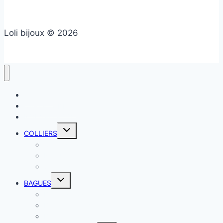
Loli bijoux © 2026
ACCUEIL
CARTE CADEAU
NOUVELLE CO
COLLIERS
Colliers classiques
Ras de cou
Sautoirs
BAGUES
Bagues classiques
Bagues breloques
Bagues élastiques