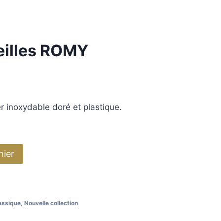
eilles ROMY
er inoxydable doré et plastique.
nier
assique
,
Nouvelle collection