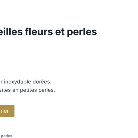
illes fleurs et perles
er inoxydable dorées.
aites en petites perles.
nier
-perles